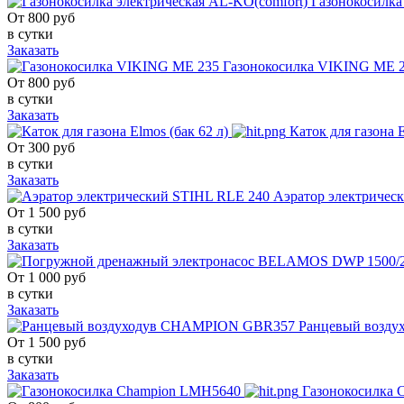
Газонокосилка
От
800
руб
в сутки
Заказать
Газонокосилка VIKING ME 
От
800
руб
в сутки
Заказать
Каток для газона E
От
300
руб
в сутки
Заказать
Аэратор электричес
От
1 500
руб
в сутки
Заказать
От
1 000
руб
в сутки
Заказать
Ранцевый возд
От
1 500
руб
в сутки
Заказать
Газонокосилка