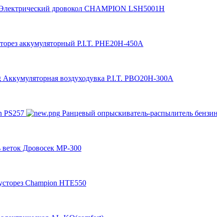
Электрический дровокол CHAMPION LSH5001H
торез аккумуляторный P.I.T. PHE20H-450A
Аккумуляторная воздуходувка P.I.T. PBO20H-300A
Ранцевый опрыскиватель-распылитель бензи
 веток Дровосек МР-300
усторез Champion HTE550