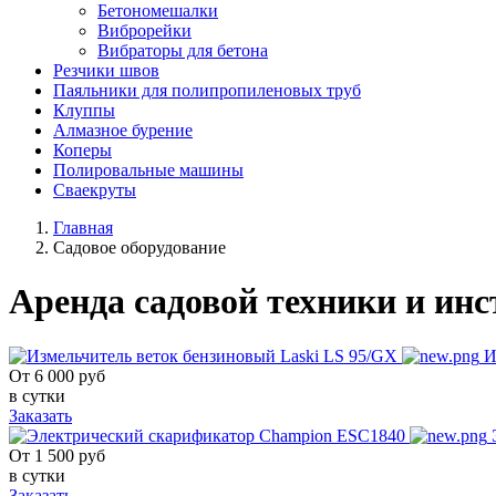
Бетономешалки
Виброрейки
Вибраторы для бетона
Резчики швов
Паяльники для полипропиленовых труб
Клуппы
Алмазное бурение
Коперы
Полировальные машины
Сваекруты
Главная
Садовое оборудование
Аренда садовой техники и ин
И
От
6 000
руб
в сутки
Заказать
От
1 500
руб
в сутки
Заказать