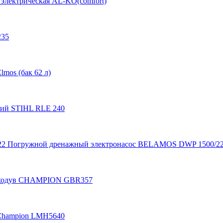
 электрическая AL-KO(comfort)
235
lmos (бак 62 л)
кий STIHL RLE 240
Погружной дренажный электронасос BELAMOS DWP 1500/2
уходув CHAMPION GBR357
 Champion LMH5640