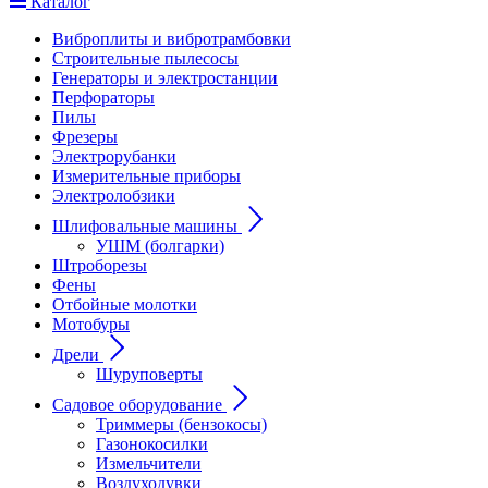
Каталог
Виброплиты и вибротрамбовки
Строительные пылесосы
Генераторы и электростанции
Перфораторы
Пилы
Фрезеры
Электрорубанки
Измерительные приборы
Электролобзики
Шлифовальные машины
УШМ (болгарки)
Штроборезы
Фены
Отбойные молотки
Мотобуры
Дрели
Шуруповерты
Садовое оборудование
Триммеры (бензокосы)
Газонокосилки
Измельчители
Воздуходувки