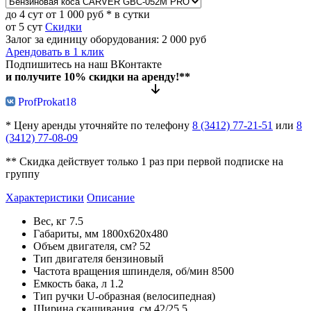
до 4 сут
от
1 000
руб *
в сутки
от 5 сут
Скидки
Залог за единицу оборудования:
2 000 руб
Арендовать в 1 клик
Подпишитесь на наш ВКонтакте
и получите 10% скидки на аренду!**
ProfProkat18
* Цену аренды уточняйте по телефону
8 (3412) 77-21-51
или
8
(3412) 77-08-09
** Скидка действует только 1 раз при первой подписке на
группу
Характеристики
Описание
Вес, кг
7.5
Габариты, мм
1800х620х480
Объем двигателя, см?
52
Тип двигателя
бензиновый
Частота вращения шпинделя, об/мин
8500
Емкость бака, л
1.2
Тип ручки
U-образная (велосипедная)
Ширина скашивания, см
42/25.5